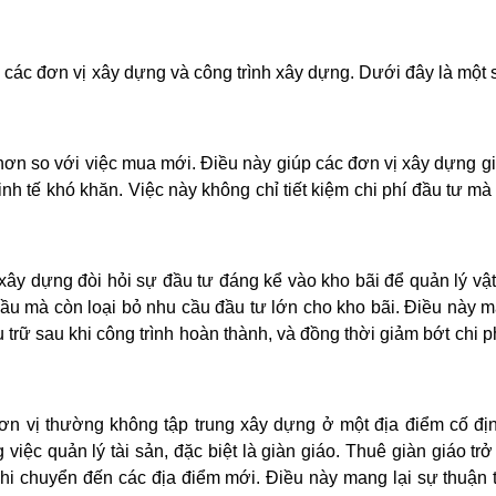
 các đơn vị xây dựng và công trình xây dựng. Dưới đây là một số
 hơn so với việc mua mới. Điều này giúp các đơn vị xây dựng g
 kinh tế khó khăn. Việc này không chỉ tiết kiệm chi phí đầu tư m
ây dựng đòi hỏi sự đầu tư đáng kể vào kho bãi để quản lý vật 
đầu mà còn loại bỏ nhu cầu đầu tư lớn cho kho bãi. Điều này m
lưu trữ sau khi công trình hoàn thành, và đồng thời giảm bớt chi 
đơn vị thường không tập trung xây dựng ở một địa điểm cố địn
 việc quản lý tài sản, đặc biệt là giàn giáo. Thuê giàn giáo tr
hi chuyển đến các địa điểm mới. Điều này mang lại sự thuận ti