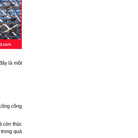
đây là một
 công công
à còn thúc
 trong quá