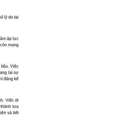
 lý do tại
iảm áp lực
à còn mang
liệu. Việc
ang lại sự
phí đáng kể
h. Việc di
ở thành lựa
ện và tiết