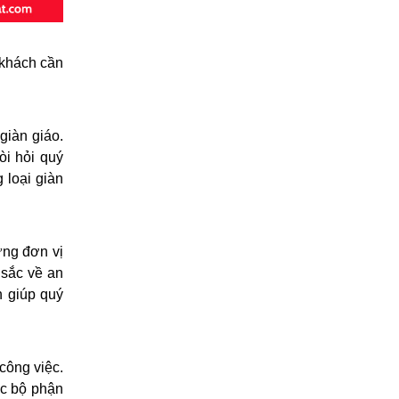
 khách cần
giàn giáo.
òi hỏi quý
 loại giàn
ững đơn vị
 sắc về an
n giúp quý
công việc.
ác bộ phận