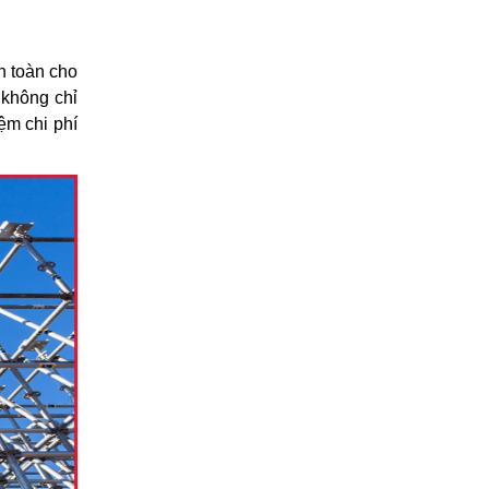
n toàn cho
 không chỉ
ệm chi phí