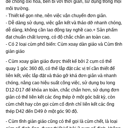
để chống oxi hóa, bền bỉ với thời gian, sử dụng trong mọi
môi trường.
- Thiết kế gọn nhẹ, nên việc vận chuyển đơn giản.
- Dễ dàng sử dụng, việc gắn kết và tháo dỡ nhanh chóng,
dễ dàng, không cần lao động tay nghề cao.+ Sản phẩm
đạt chuẩn chất lượng, có độ chắc chắn an toàn cao.
- Có 2 loại cùm phổ biến: Cùm xoay dàn giáo và Cùm tĩnh
giàn giáo
- Cùm xoay giàn giáo được thiết kế bởi 2 cụm có thể
quay 1 góc 360 độ, có thể lắp đặt các vị trí cần thiết để
liên kết, việc lắp đặt và tháo gỡ khá đơn giản và nhanh
chóng, nâng cao hiệu suất công việc, sử dụng bu long
D12-D17 để khóa an toàn, chắc chắn hơn, sử dụng đơn
giản có thể liên kết các ống thép ở một góc bất kỳ, còn
cùm chết hay còn gọi cùm cố định chỉ liên kết các ống
thép D42 đến D49 ở một góc 90 độ.
- Cùm tĩnh giàn giáo cũng có thể gọi là cùm chết, là loại