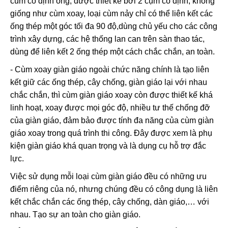
cùm cố định ống, được thiết kể bởi 2 cụm cố định, không
giống như cùm xoay, loại cùm nảy chỉ có thể liên kết các
ống thép một góc tối đa 90 độ,dùng chủ yếu cho các công
trình xây dựng, các hệ thống lan can trên sàn thao tác,
dùng để liên kết 2 ống thép một cách chắc chắn, an toàn.
- Cùm xoay giàn giáo ngoài chức năng chính là tạo liên
kết giữ các ống thép, cây chống, giàn giáo lại với nhau
chắc chắn, thì cùm giàn giáo xoay còn được thiết kế khá
linh hoạt, xoay được mọi góc độ, nhiều tư thế chống đỡ
của giàn giáo, đảm bảo được tính đa năng của cùm giàn
giáo xoay trong quá trình thi công. Đây được xem là phụ
kiện giàn giáo khá quan trọng và là dụng cụ hỗ trợ đắc
lực.
Việc sử dụng mỗi loại cùm giàn giáo đều có những ưu
điểm riêng của nó, nhưng chúng đều có công dụng là liên
kết chắc chắn các ống thép, cây chống, dàn giáo,… với
nhau. Tạo sự an toàn cho giàn giáo.